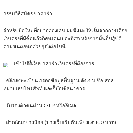
กรรมวิธีสมัคร บาคาร่า
สำหรับมือใหม่ที่อยากลองเล่น ผมชี้แนะให้เริ่มจากการเลือก
เว็บตรงที่มีชื่อแล้วก็คนเล่นเยอะที่สุด หลังจากนั้นก็ปฏิบัติ
ตามขั้นตอนกล้วยๆดังต่อไปนี้
• เข้าไปที่เว็บบาคาร่าเว็บตรงที่ต้องการ
• คลิกลงทะเบียน กรอกข้อมูลพื้นฐาน ดังเช่น ชื่อ-สกุล
หมายเลขโทรศัพท์ และก็บัญชีธนาคาร
• รับรองตัวตนผ่าน OTP หรืออีเมล
• ฝากเงินอย่างน้อย (บางเว็บเริ่มต้นเพียงแต่ 100 บาท)