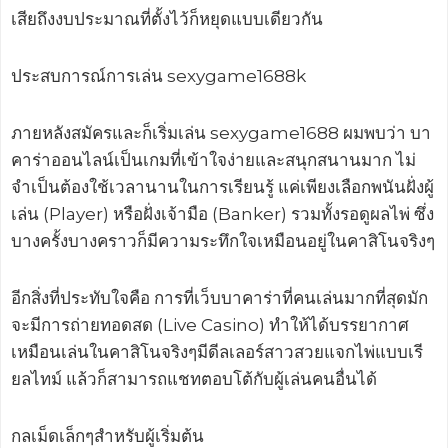
เสียถึงงบประมาณที่ตั้งไว้ก็หยุดแบบเดียวกัน
ประสบการณ์การเล่น sexygame1688k
ภายหลังสมัครและก็เริ่มเล่น sexygame1688 ผมพบว่า บา
คาร่าออนไลน์เป็นเกมที่เข้าใจง่ายและสนุกสนานมาก ไม่
จำเป็นต้องใช้เวลานานในการเรียนรู้ แค่เพียงเลือกพนันฝั่งผู้
เล่น (Player) หรือฝั่งเจ้ามือ (Banker) รวมทั้งรอดูผลไพ่ ซึ่ง
บางครั้งบางคราวก็มีความระทึกใจเหมือนอยู่ในคาสิโนจริงๆ
อีกสิ่งที่ประทับใจคือ การที่เว็บบาคาร่าที่คนเล่นมากที่สุดมัก
จะมีการถ่ายทอดสด (Live Casino) ทำให้ได้บรรยากาศ
เหมือนเล่นในคาสิโนจริงๆมีดีลเลอร์สาวสวยแจกไพ่แบบเรี
ยลไทม์ แล้วก็สามารถแชทตอบโต้กับผู้เล่นคนอื่นได้
กลเม็ดเล็กๆสำหรับผู้เริ่มต้น