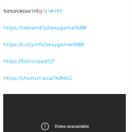
ขอขอบคุณมากby
บาคาร่า
https://rebrand.ly/sexygame1688
https://cutly.info/sexygame1688
https://bitt.to/aad7j7
https://shorturl.asia/9dN4G