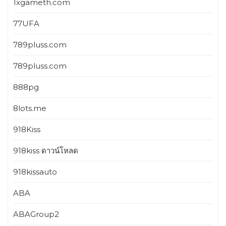
1xgameth.com
77UFA
789pluss.com
789pluss.com
888pg
8lots.me
918Kiss
918kiss ดาวน์โหลด
918kissauto
ABA
ABAGroup2