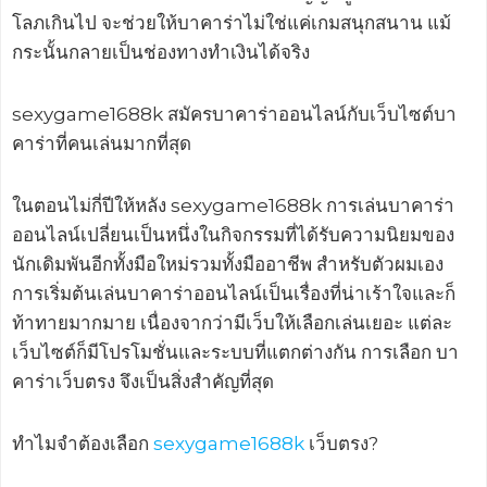
โลภเกินไป จะช่วยให้บาคาร่าไม่ใช่แค่เกมสนุกสนาน แม้
กระนั้นกลายเป็นช่องทางทำเงินได้จริง
sexygame1688k สมัครบาคาร่าออนไลน์กับเว็บไซต์บา
คาร่าที่คนเล่นมากที่สุด
ในตอนไม่กี่ปีให้หลัง sexygame1688k การเล่นบาคาร่า
ออนไลน์เปลี่ยนเป็นหนึ่งในกิจกรรมที่ได้รับความนิยมของ
นักเดิมพันอีกทั้งมือใหม่รวมทั้งมืออาชีพ สำหรับตัวผมเอง
การเริ่มต้นเล่นบาคาร่าออนไลน์เป็นเรื่องที่น่าเร้าใจและก็
ท้าทายมากมาย เนื่องจากว่ามีเว็บให้เลือกเล่นเยอะ แต่ละ
เว็บไซต์ก็มีโปรโมชั่นและระบบที่แตกต่างกัน การเลือก บา
คาร่าเว็บตรง จึงเป็นสิ่งสำคัญที่สุด
ทำไมจำต้องเลือก
sexygame1688k
เว็บตรง?