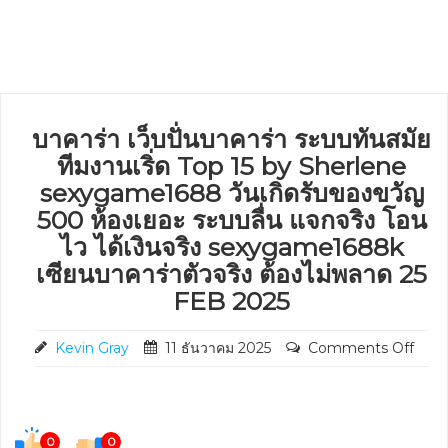
บาคาร่า เว็บปั่นบาคาร่า ระบบทันสมัย
ทีมงานเริ่ด Top 15 by Sherlene
sexygame1688 วันเกิดรับของขวัญ
500 ห้องเยอะ ระบบลื่น แจกจริง โอน
ไว ได้เงินจริง sexygame1688k
เซียนบาคาร่าตัวจริง ต้องไม่พลาด 25
FEB 2025
Kevin Gray
11 ธันวาคม 2025
Comments Off
0
0