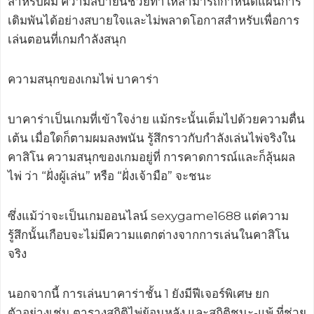
สำหรับผม ความสบายนี้ช่วยทำให้สามารถกำหนดแผนการ
เดิมพันได้อย่างสบายใจและไม่พลาดโอกาสสำหรับเพื่อการ
เล่นตอนที่เกมกำลังสนุก
ความสนุกของเกมไพ่ บาคาร่า
บาคาร่าเป็นเกมที่เข้าใจง่าย แม้กระนั้นเต็มไปด้วยความตื่น
เต้น เมื่อใดก็ตามผมลงพนัน รู้สึกราวกับกำลังเล่นไพ่จริงใน
คาสิโน ความสนุกของเกมอยู่ที่ การคาดการณ์และก็ลุ้นผล
ไพ่ ว่า “ฝั่งผู้เล่น” หรือ “ฝั่งเจ้ามือ” จะชนะ
ซึ่งแม้ว่าจะเป็นเกมออนไลน์ sexygame1688 แต่ความ
รู้สึกนั้นเกือบจะไม่มีความแตกต่างจากการเล่นในคาสิโน
จริง
นอกจากนี้ การเล่นบาคาร่าชั้น 1 ยังมีฟีเจอร์พิเศษ ยก
ตัวอย่างเช่น ตารางสถิติไพ่ย้อนหลัง และสถิติชนะ-แพ้ ที่ช่วย