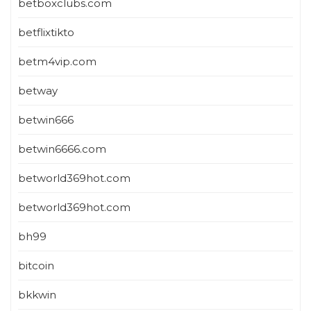
betboxclubs.com
betflixtikto
betm4vip.com
betway
betwin666
betwin6666.com
betworld369hot.com
betworld369hot.com
bh99
bitcoin
bkkwin