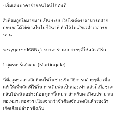
• เริ่มเล่นบาคาร่าออนไลน์ได้ทันที
สิ่งที่ผมถูกใจมากมายเป็น ระบบเว็บไซต์ตรงสามารถฝาก-
ถอนออโต้ได้ข้างในไม่กี่วินาที ทำให้ไม่เสียเวล่ำเวลารอ
นาน
sexygame1688 สูตรบาคาร่าแบบง่ายๆที่ใช้แล้วเวิร์ก
1. สูตรมาร์แย้งเกล (Martingale)
นี่คือสูตรคลาสสิกที่ผมใช้ในช่วงเริ่ม วิธีการกล้วยๆคือ เมื่อ
แพ้ ให้เพิ่มเงินที่ใช้ในการเดิมพันเป็นสองเท่า แล้วก็เมื่อชนะ
กลับไปพนันอย่างน้อย สูตรนี้เหมาะสำหรับคนมีงบประมาณ
พอเหมาะพอควร เนื่องจากว่าจำต้องจัดแจงเงินสำรองถ้า
เกิดเสียเปล่าตาชิดกัน