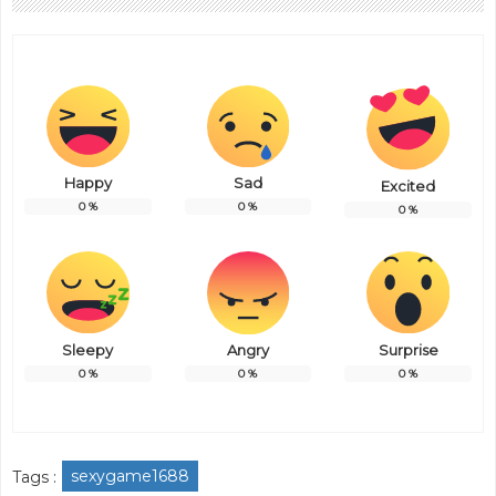
Happy
Sad
Excited
0
%
0
%
0
%
Sleepy
Angry
Surprise
0
%
0
%
0
%
sexygame1688
Tags :