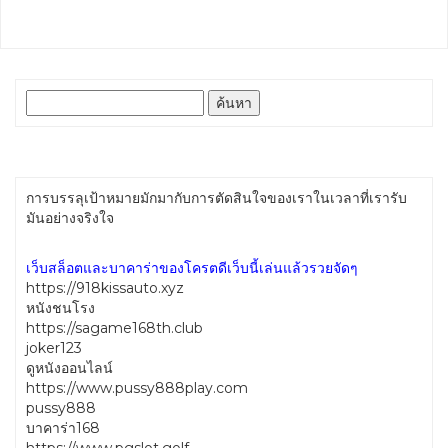
ค้นหา
สำหรับ:
การบรรลุเป้าหมายมักมากับการตัดสินใจของเราในเวลาที่เรารับ
มันอย่างจริงใจ
เว็บสล็อตและบาคาร่าของโครตดีเว็บนี้เล่นแล้วรวยจัดๆ
https://918kissauto.xyz
หนังชนโรง
https://sagame168th.club
joker123
ดูหนังออนไลน์
https://www.pussy888play.com
pussy888
บาคาร่า168
https://www.pgslot.golf