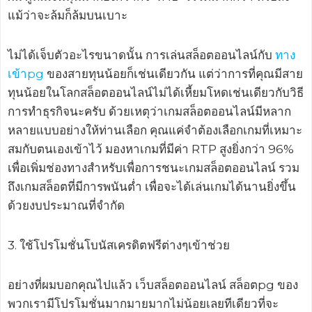
แม้ว่าจะล้มก็ล้มบนเบาะ
ไม่ได้เจ็บตัวอะไรขนาดนั้น การเล่นสล็อตออนไลน์กับ
ทาง
เข้าpg
ของสายทุนน้อยก็เช่นเดียวกัน แต่ว่าการที่คุณมีสาย
ทุนน้อยในโลกสล็อตออนไลน์ไม่ได้เหี้ยมโหดเช่นเดียวกับวิธี
การทำธุรกิจนะครับ ด้วยเหตุว่าเกมสล็อตออนไลน์มีหลาก
หลายแบบอย่างให้ท่านเลือก คุณแค่จำต้องเลือกเกมที่เหมาะ
สมกับตนเองเข้าไว้ มองหาเกมที่มีค่า RTP สูงยิ่งกว่า 96%
เพื่อเพิ่มช่องทางสำหรับเพื่อการชนะเกมสล็อตออนไลน์ รวม
ถึงเกมสล็อตที่มีการพนันต่ำ เพื่อจะได้เล่นเกมได้นานยิ่งขึ้น
ด้วยงบประมาณที่จำกัด
3. ใช้โปรโมชั่นโบนัสเครดิตฟรีต่างๆเข้าช่วย
อย่างที่ผมบอกคุณไปแล้ว เว็บสล็อตออนไลน์ สล็อตpg ของ
พวกเรามีโปรโมชั่นมากมายมากไม่น้อยเลยทีเดียวที่จะ