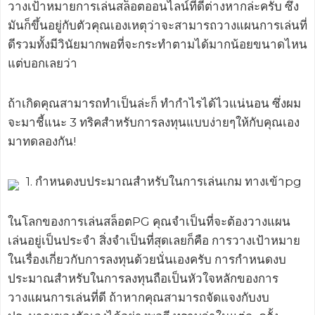
วางเป้าหมายการเล่นสล็อตออนไลน์ที่ดีต่างหากล่ะครับ ซึ่ง
มันก็ขึ้นอยู่กับตัวคุณเองเหตุว่าจะสามารถวางแผนการเล่นที่
ดีรวมทั้งมีวินัยมากพอที่จะกระทำตามได้มากน้อยขนาดไหน
แต่บอกเลยว่า
ถ้าเกิดคุณสามารถทำเป็นล่ะก็ ทำกำไรได้ไวแน่นอน ซึ่งผม
จะมาชี้แนะ 3 ทริคสำหรับการลงทุนแบบง่ายๆให้กับคุณเอง
มาทดลองกัน!
1. กำหนดงบประมาณสำหรับในการเล่นเกม ทางเข้าpg
ในโลกของการเล่นสล็อตPG คุณจำเป็นที่จะต้องวางแผน
เล่นอยู่เป็นประจำ สิ่งจำเป็นที่สุดเลยก็คือ การวางเป้าหมาย
ในเรื่องเกี่ยวกับการลงทุนด้วยนั่นเองครับ การกำหนดงบ
ประมาณสำหรับในการลงทุนถือเป็นหัวใจหลักของการ
วางแผนการเล่นที่ดี ถ้าหากคุณสามารถจัดแจงกับงบ