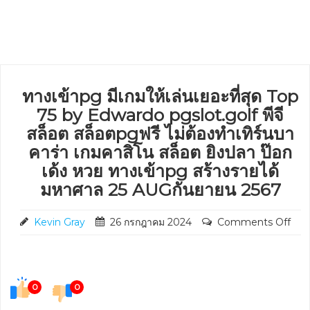
ทางเข้าpg มีเกมให้เล่นเยอะที่สุด Top
75 by Edwardo pgslot.golf พีจี
สล็อต สล็อตpgฟรี ไม่ต้องทำเทิร์นบา
คาร่า เกมคาสิโน สล็อต ยิงปลา ป๊อก
เด้ง หวย ทางเข้าpg สร้างรายได้
มหาศาล 25 AUGกันยายน 2567
Kevin Gray
26 กรกฎาคม 2024
Comments Off
0
0