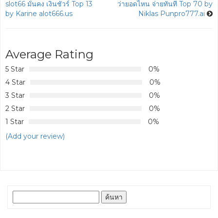
slot66 มั่นคง เงินชัวร์ Top 13
ว่ายอดไหน จ่ายทันที Top 70 by
by Karine alot666.us
Niklas Punpro777.ai
Average Rating
5 Star
0%
4 Star
0%
3 Star
0%
2 Star
0%
1 Star
0%
(Add your review)
ค้นหา
สำหรับ: