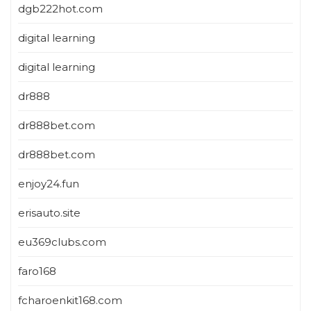
dgb222hot.com
digital learning
digital learning
dr888
dr888bet.com
dr888bet.com
enjoy24.fun
erisauto.site
eu369clubs.com
faro168
fcharoenkit168.com