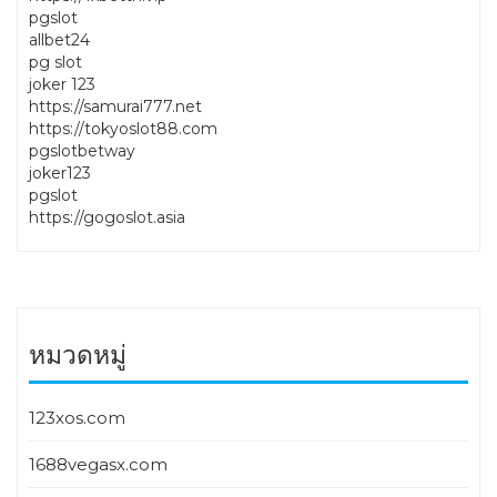
pgslot
allbet24
pg slot
joker 123
https://samurai777.net
https://tokyoslot88.com
pgslotbetway
joker123
pgslot
https://gogoslot.asia
หมวดหมู่
123xos.com
1688vegasx.com