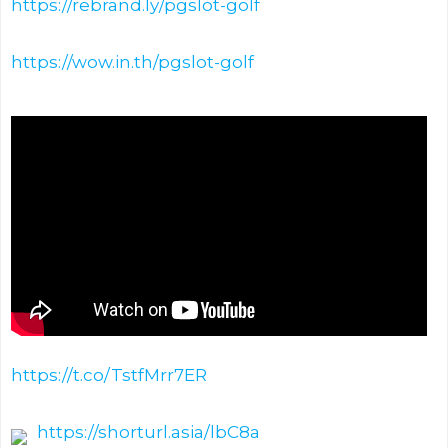
https://rebrand.ly/pgslot-golf
https://wow.in.th/pgslot-golf
https://t.co/TstfMrr7ER
https://shorturl.asia/lbC8a