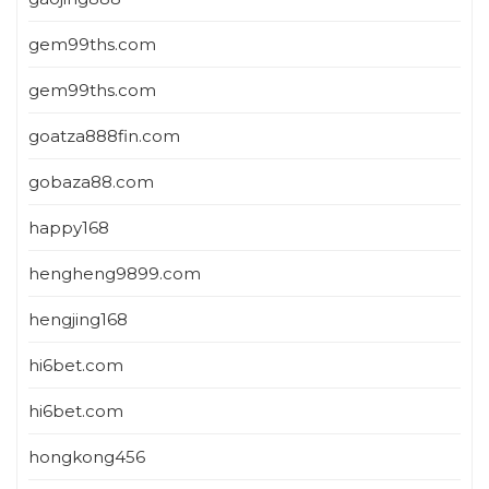
gem99ths.com
gem99ths.com
goatza888fin.com
gobaza88.com
happy168
hengheng9899.com
hengjing168
hi6bet.com
hi6bet.com
hongkong456